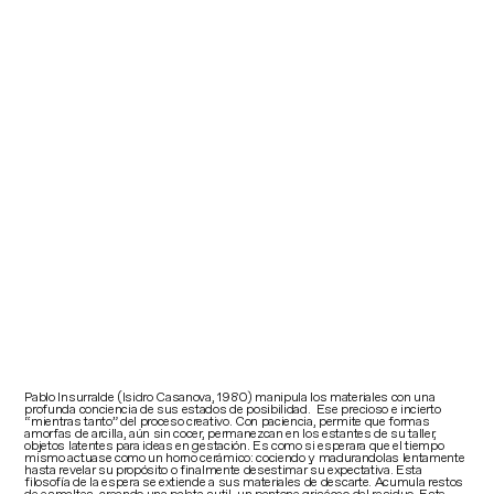
Pablo Insurralde (Isidro Casanova, 1980) manipula los materiales con una
profunda conciencia de sus estados de posibilidad. Ese precioso e incierto
“mientras tanto” del proceso creativo. Con paciencia, permite que formas
amorfas de arcilla, aún sin cocer, permanezcan en los estantes de su taller,
objetos latentes para ideas en gestación. Es como si esperara que el tiempo
mismo actuase como un horno cerámico: cociendo y madurandolas lentamente
hasta revelar su propósito o finalmente desestimar su expectativa. Esta
filosofía de la espera se extiende a sus materiales de descarte. Acumula restos